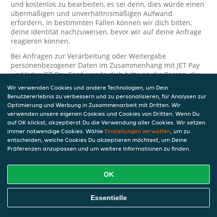
und kostenlos zu bearbeiten, es sei denn, dies würde einen
übermäßigen und unverhältnismäßigen Aufwand
erfordern. In bestimmten Fällen können wir dich bitten,
deine Identität nachzuweisen, bevor wir auf deine Anfrage
reagieren können.
Bei Anfragen zur Verarbeitung oder Weitergabe
personenbezogener Daten im Zusammenhang mit JET Pay
und/oder JET Pay Card wende dich bitte an die Person, die
dir das JET Pay-Guthaben gewährt (das kann dein
Wir verwenden Cookies und andere Technologien, um Dein
Arbeitgeber, Geschäftspartner usw. sein). Dies ist
Benutzererlebnis zu verbessern und zu personalisieren, für Analysen zur
erforderlich, da JET und die Person, die dir das Guthaben
Optimierung und Werbung in Zusammenarbeit mit Dritten. Wir
gewährt, eine separate Verantwortung für die Verarbeitung
verwenden unsere eigenen Cookies und Cookies von Dritten. Wenn Du
und den Schutz deiner personenbezogenen Daten haben.
auf OK klickst, akzeptierst Du die Verwendung aller Cookies. Wir setzen
immer notwendige Cookies. Wähle
Einstellungen verwalten
, um zu
Solltest du weitere Fragen oder Beschwerden in Bezug auf
entscheiden, welche Cookies Du akzeptieren möchtest, um Deine
die Verarbeitung deiner personenbezogenen Daten haben,
Präferenzen anzupassen und um weitere Informationen zu finden.
kontaktieren wir dich gerne. Wir würden uns auch über
Tipps oder Vorschläge zur Verbesserung unserer Erklärung
freuen.
OK
Sicherheit
Essentielle
JET nimmt den Schutz personenbezogener Daten sehr ernst