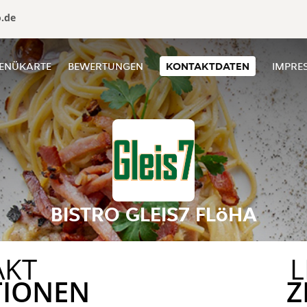
o.de
ENÜKARTE
BEWERTUNGEN
KONTAKTDATEN
IMPRE
BISTRO GLEIS7 FLöHA
AKT
L
TIONEN
Z