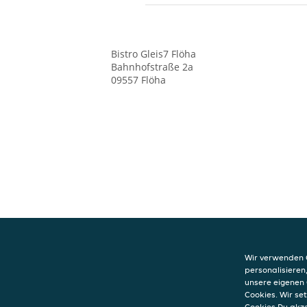
Bistro Gleis7 Flöha
Bahnhofstraße 2a
09557
Flöha
Wir verwenden C
personalisieren
KONTAKT
unsere eigenen 
Bistro Gleis7 Flö
Cookies. Wir s
Bahnhofstraße 
Cookies Du akz